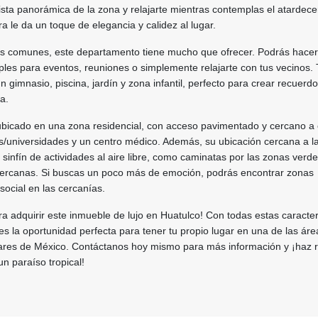
sta panorámica de la zona y relajarte mientras contemplas el atardecer
 le da un toque de elegancia y calidez al lugar.
as comunes, este departamento tiene mucho que ofrecer. Podrás hacer
iples para eventos, reuniones o simplemente relajarte con tus vecinos.
n gimnasio, piscina, jardín y zona infantil, perfecto para crear recuerd
ia.
ubicado en una zona residencial, con acceso pavimentado y cercano a 
s/universidades y un centro médico. Además, su ubicación cercana a l
 sinfín de actividades al aire libre, como caminatas por las zonas verde
ercanas. Si buscas un poco más de emoción, podrás encontrar zonas
social en las cercanías.
 adquirir este inmueble de lujo en Huatulco! Con todas estas caracter
 es la oportunidad perfecta para tener tu propio lugar en una de las áre
lares de México. Contáctanos hoy mismo para más información y ¡haz r
un paraíso tropical!