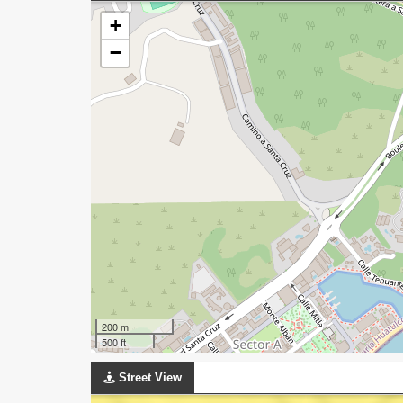
+
−
200 m
500 ft
Street View