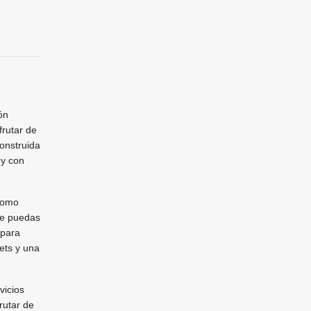
ón
frutar de
construida
 y con
 como
que puedas
 para
ets y una
vicios
rutar de