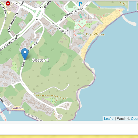
Leaflet
| Wasi - ©
Ope