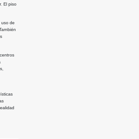
. El piso
 uso de
 También
os
centros
a
s,
ísticas
as
ealidad