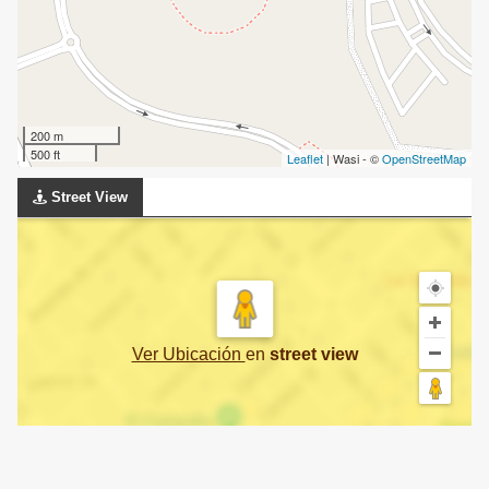
200 m
500 ft
Leaflet
| Wasi - ©
OpenStreetMap
Street View
Ver Ubicación
en
street view