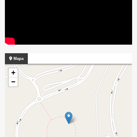
Mapa
+
−