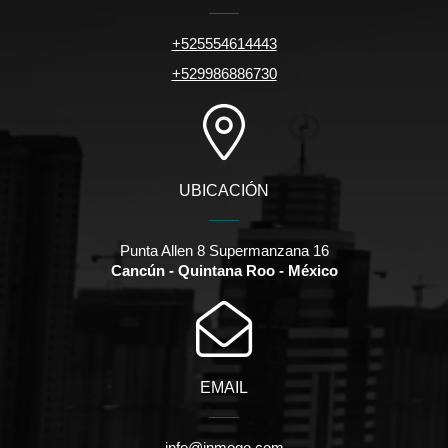
+525554614443
+529986886730
UBICACIÓN
Punta Allen 8 Supermanzana 16
Cancún - Quintana Roo - México
EMAIL
info@inmogo.com