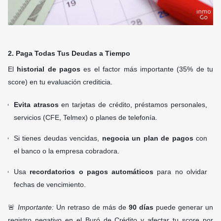
2. Paga Todas Tus Deudas a Tiempo
El
historial de pagos
es el factor más importante (35% de tu
score) en tu evaluación crediticia.
Evita atrasos
en tarjetas de crédito, préstamos personales,
servicios (CFE, Telmex) o planes de telefonía.
Si tienes deudas vencidas,
negocia un plan de pagos
con
el banco o la empresa cobradora.
Usa
recordatorios o pagos automáticos
para no olvidar
fechas de vencimiento.
🚨
Importante:
Un retraso de más de
90 días
puede generar un
registro negativo en el Buró de Crédito y afectar tu score por