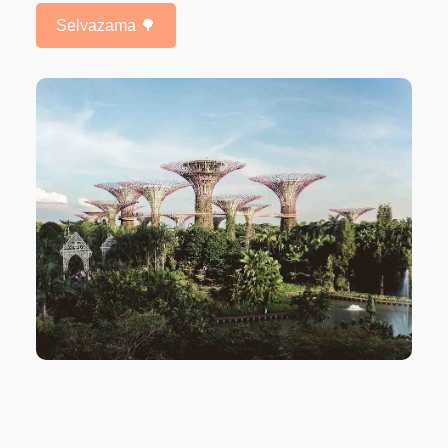
Selvazama 🌳