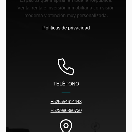
Espacios que inspiran en toda la República.
Venta, renta e inversión inmobiliaria con visión
moderna y atención muy personalizada.
Políticas de privacidad
TELÉFONO
+525554614443
+529986886730