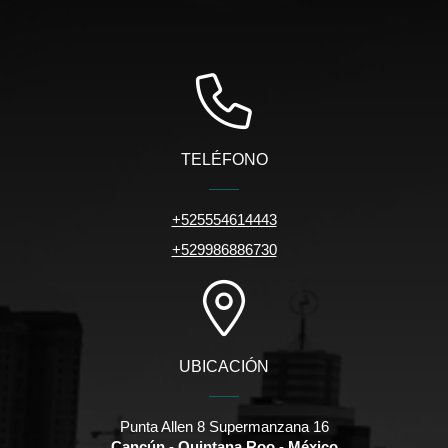
TELÉFONO
+525554614443
+529986886730
UBICACIÓN
Punta Allen 8 Supermanzana 16
Cancún - Quintana Roo - México