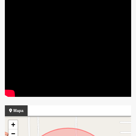
Mapa
+
−