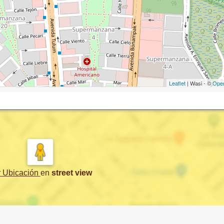
Leaflet
| Wasi - ©
Ope
r Ubicación
en
street view