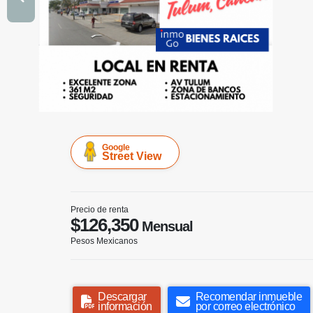
Google
Street View
Precio de renta
$126,350
Mensual
Pesos Mexicanos
Descargar
Recomendar inmueble
información
por correo electrónico