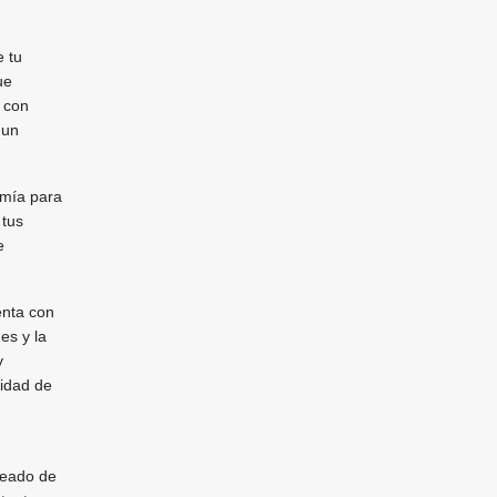
e tu
ue
 con
 un
omía para
 tus
e
enta con
es y la
y
didad de
deado de