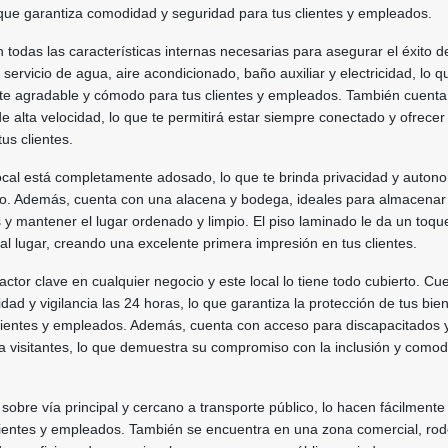
que garantiza comodidad y seguridad para tus clientes y empleados.
n todas las características internas necesarias para asegurar el éxito d
servicio de agua, aire acondicionado, baño auxiliar y electricidad, lo q
te agradable y cómodo para tus clientes y empleados. También cuenta
de alta velocidad, lo que te permitirá estar siempre conectado y ofrecer
tus clientes.
 local está completamente adosado, lo que te brinda privacidad y auton
cio. Además, cuenta con una alacena y bodega, ideales para almacenar
y mantener el lugar ordenado y limpio. El piso laminado le da un toqu
l lugar, creando una excelente primera impresión en tus clientes.
actor clave en cualquier negocio y este local lo tiene todo cubierto. Cu
ad y vigilancia las 24 horas, lo que garantiza la protección de tus bien
clientes y empleados. Además, cuenta con acceso para discapacitados 
a visitantes, lo que demuestra su compromiso con la inclusión y como
sobre vía principal y cercano a transporte público, lo hacen fácilmente
clientes y empleados. También se encuentra en una zona comercial, ro