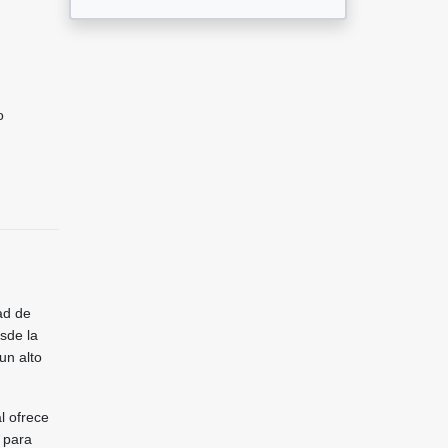
o
ad de
sde la
un alto
l ofrece
 para