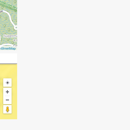
nStreetMap