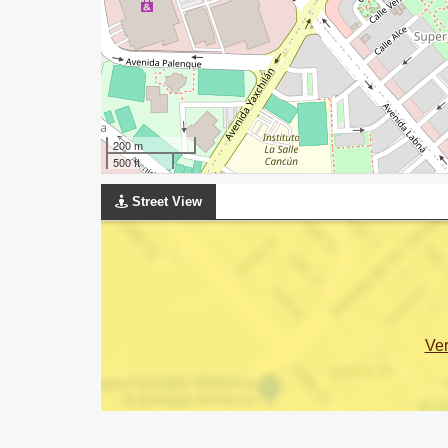
200 m
500 ft
Street View
Ve