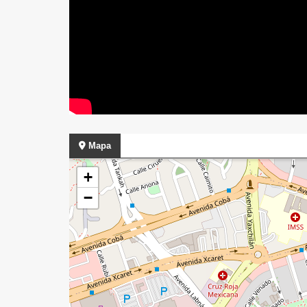
Mapa
+
−