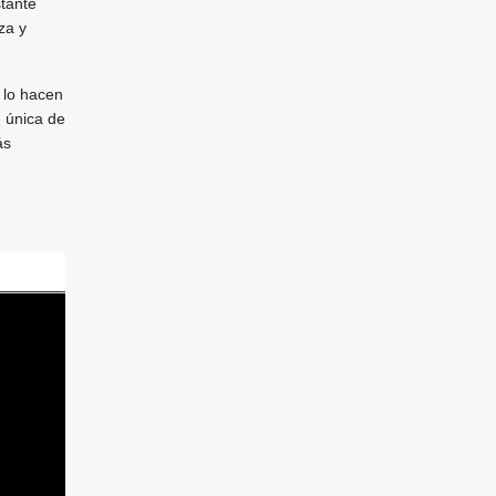
stante
za y
s lo hacen
d única de
ás