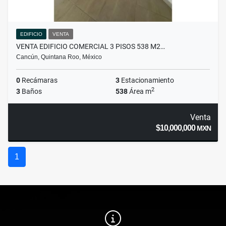
EDIFICIO
VENTA
VENTA EDIFICIO COMERCIAL 3 PISOS 538 M2…
Cancún, Quintana Roo, México
0
Recámaras
3
Estacionamiento
2
3
Baños
538
Área m
Venta
$10,000,000
MXN
1