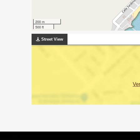
200 m
500 ft
Street View
Ve