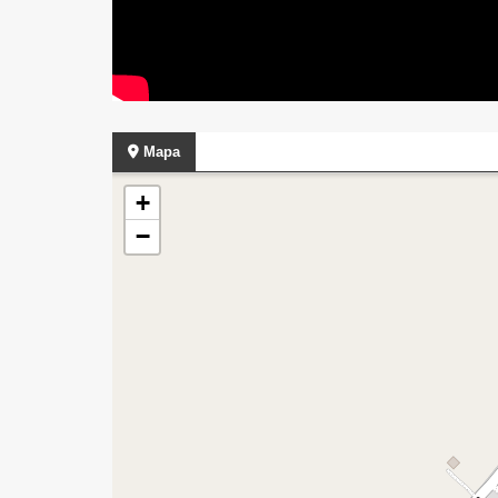
Mapa
+
−