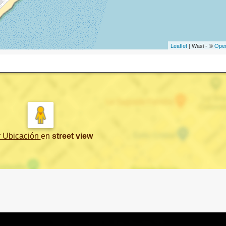
Leaflet
| Wasi - ©
Ope
r Ubicación
en
street view