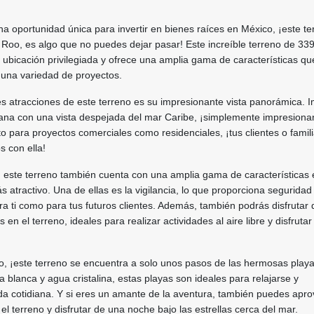
a oportunidad única para invertir en bienes raíces en México, ¡este te
Roo, es algo que no puedes dejar pasar! Este increíble terreno de 3
ubicación privilegiada y ofrece una amplia gama de características qu
 una variedad de proyectos.
es atracciones de este terreno es su impresionante vista panorámica. 
na con una vista despejada del mar Caribe, ¡simplemente impresionan
nto para proyectos comerciales como residenciales, ¡tus clientes o famil
 con ella!
, este terreno también cuenta con una amplia gama de características 
 atractivo. Una de ellas es la vigilancia, lo que proporciona seguridad
ara ti como para tus futuros clientes. Además, también podrás disfrutar 
en el terreno, ideales para realizar actividades al aire libre y disfrutar
o, ¡este terreno se encuentra a solo unos pasos de las hermosas play
blanca y agua cristalina, estas playas son ideales para relajarse y
da cotidiana. Y si eres un amante de la aventura, también puedes apro
l terreno y disfrutar de una noche bajo las estrellas cerca del mar.