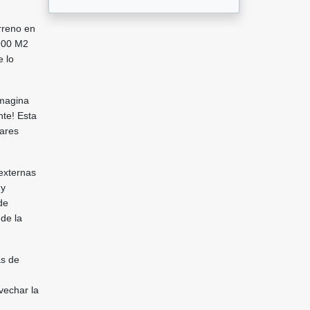
rreno en
3900 M2
e lo
Imagina
te! Esta
iares
externas
 y
de
 de la
as de
vechar la