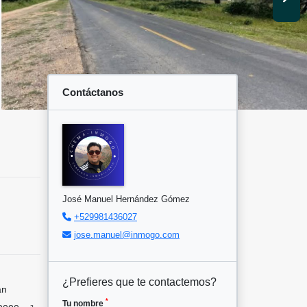
Contáctanos
José Manuel Hernández Gómez
+529981436027
jose.manuel@inmogo.com
¿Prefieres que te contactemos?
an
*
Tu nombre