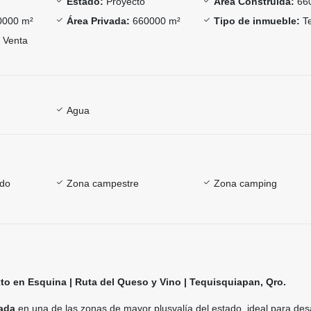
Estado:
Proyecto
Área Construida:
66
000 m²
Área Privada:
660000 m²
Tipo de inmueble:
Te
Venta
Agua
ado
Zona campestre
Zona camping
to en Esquina | Ruta del Queso y Vino | Tequisquiapan, Qro.
iada
en una de las zonas de mayor plusvalía del estado, ideal para desa