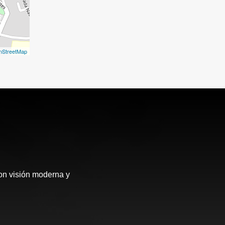
nStreetMap
con visión moderna y