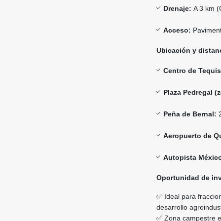
Drenaje:
A 3 km (
Acceso:
Paviment
Ubicación y distanc
Centro de Tequi
Plaza Pedregal (
Peña de Bernal:
2
Aeropuerto de Q
Autopista México
Oportunidad de inv
✅ Ideal para fraccion
desarrollo agroindus
✅ Zona campestre e i