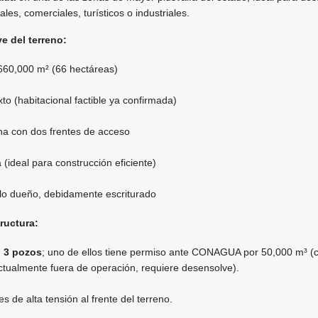
les, comerciales, turísticos o industriales.
ve del terreno:
60,000 m² (66 hectáreas)
to (habitacional factible ya confirmada)
a con dos frentes de acceso
(ideal para construcción eficiente)
o dueño, debidamente escriturado
tructura:
n
3 pozos
; uno de ellos tiene permiso ante CONAGUA por 50,000 m³ (
ctualmente fuera de operación, requiere desensolve).
s de alta tensión al frente del terreno.