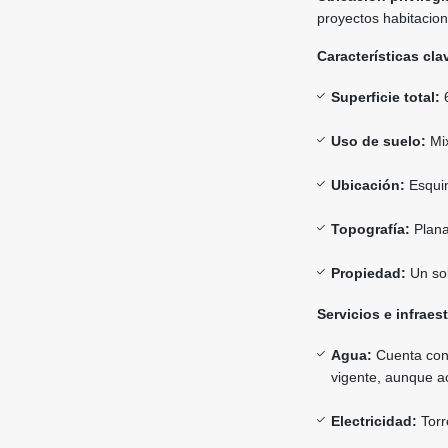
proyectos habitaciona
Características cla
Superficie total:
6
Uso de suelo:
Mix
Ubicación:
Esquin
Topografía:
Plana 
Propiedad:
Un sol
Servicios e infraes
Agua:
Cuenta co
vigente, aunque a
Electricidad:
Torre