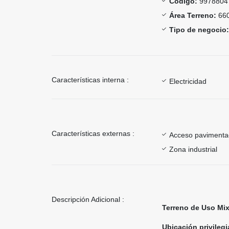
Código:
9978804
Área Terreno:
660
Tipo de negocio:
Características interna :
Electricidad
Características externas :
Acceso paviment
Zona industrial
Descripción Adicional :
Terreno de Uso Mix
Ubicación privileg