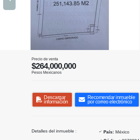
Precio de venta
$264,000,000
Pesos Mexicanos
Descargar
Recomendar inmueble
información
por correo electrónico
Detalles del inmueble :
País:
México