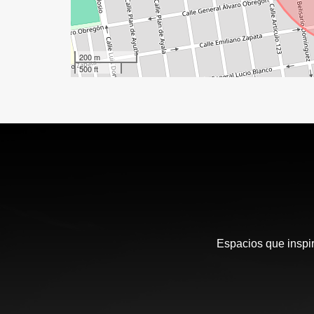
200 m
500 ft
Espacios que inspir