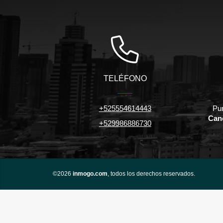
TELÉFONO
+525554614443
Pu
Can
+529986886730
©2026
inmogo.com
, todos los derechos reservados.